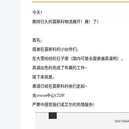
今天！
期待已久的莫斯科物流展开！展！了！
首先，
感谢在莫斯科的小伙伴们，
在大雪纷纷的日子里（国内可是全国普遍高温哟），
高调出色的完成了布展的工作~
接下来就是，
邀请已经在莫斯科的亲们走起~
去crocus中心C520!
严寒中感受我们诺艾尔的热情服务！