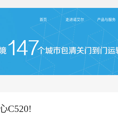
首页
走进诺艾尔
产品与服务
C520!