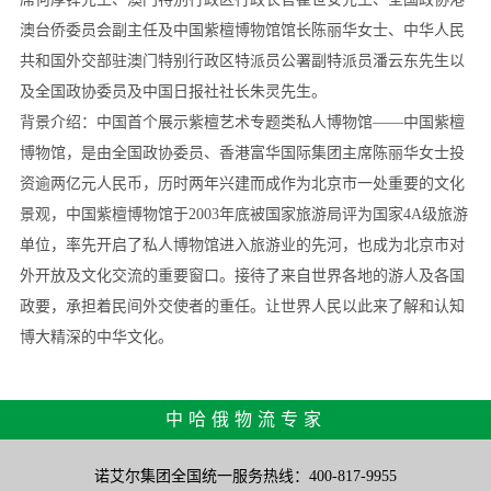
澳台侨委员会副主任及中国紫檀博物馆馆长陈丽华女士、中华人民
共和国外交部驻澳门特别行政区特派员公署副特派员潘云东先生以
及全国政协委员及中国日报社社长朱灵先生。
背景介绍：中国首个展示紫檀艺术专题类私人博物馆——中国紫檀
博物馆，是由全国政协委员、香港富华国际集团主席陈丽华女士投
资逾两亿元人民币，历时两年兴建而成作为北京市一处重要的文化
景观，中国紫檀博物馆于2003年底被国家旅游局评为国家4A级旅游
单位，率先开启了私人博物馆进入旅游业的先河，也成为北京市对
外开放及文化交流的重要窗口。接待了来自世界各地的游人及各国
政要，承担着民间外交使者的重任。让世界人民以此来了解和认知
博大精深的中华文化。
中哈俄物流专家
诺艾尔集团全国统一服务热线：400-817-9955