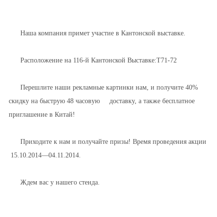
Наша компания примет участие в Кантонской выставке.
Расположение на 116-й Кантонской Выставке:T71-72
Перешлите наши рекламные картинки нам, и получите 40%
скидку на быструю 48 часовую доставку, а также бесплатное
приглашение в Китай!
Приходите к нам и получайте призы! Время проведения акции
15.10.2014—04.11.2014.
Ждем вас у нашего стенда.