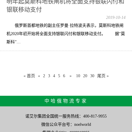
明年起莫斯科地铁闸机将全面支持银联闪付和
银联移动支付
2019-10-14
俄罗斯首都地铁的副主任罗曼·拉特波夫表示，莫斯科地铁闸
机2020年初开始将全面支持银联闪付和银联移动支付。 据“莫
斯科”…
« 首页
«
2
3
4
5
6
»
10
20
30
尾页 »
中哈俄物流专家
诺艾尔集团全国统一服务热线：400-817-9955
微信公众平台号：noelworld