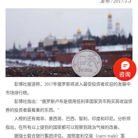
发布 / 2017-1-3
彭博社报道称，2017年俄罗斯将进入最受投资者欢迎的发展中
市场排行榜。
彭博社指出：“俄罗斯卢布是借用低利率国家货币购买高收益债
券的投资者最看重的东西。”
入榜的还有南非、墨西哥、巴西、智利、印度和印尼。分析师
指出，在所有以上提到的国家都可以观察到政治气候的改善。
据瑞士联合银行集团评估，.按照套利交易（carry trade）策