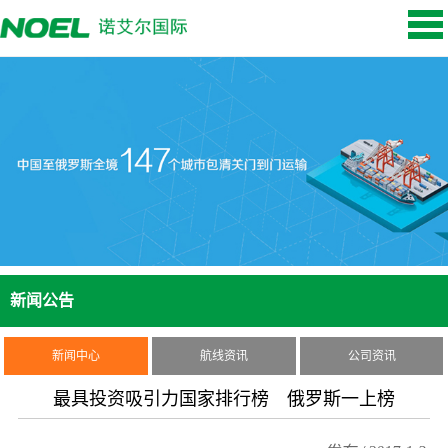
新闻公告
新闻中心
航线资讯
公司资讯
最具投资吸引力国家排行榜 俄罗斯一上榜