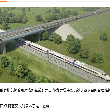
罗斯总统普京对热列兹诺多罗日内-戈罗霍韦茨高铁建设项目的合理性提
姆·阿基莫夫时表达了这一态度。