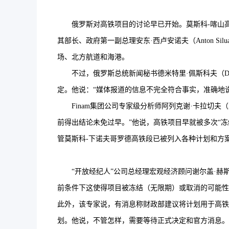
俄罗斯对高铁项目的讨论早已开始。莫斯科-喀山高铁
其部长、政府第一副总理安东·西卢安诺夫（Anton 
场、北方航道和海港。
不过，俄罗斯总统新闻秘书德米特里·佩斯科夫（Dmit
定。他说：“媒体报道的信息不完全符合事实，准确地
Finam集团公司专家级分析师阿列克谢·卡拉切夫（Al
前得出结论未免过早。”他说，高铁项目早就被多次“
管莫斯科-下诺夫哥罗德高铁段已被列入各种计划和方
“开放经纪人”公司总经理宏观经济顾问谢尔盖·赫斯塔诺
前条件下这使得项目被冻结（无限期）或取消的可能性
此外，该专家说，有消息称财政部建议将计划用于高铁建设
划。他说，不管怎样，需要等待正式决定和官方消息。