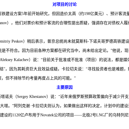
对项目的讨论
建设方案5年前开始研究，但因造价太高（约198亿美元）、预计客流
Siluanov），他们对票价和预计客流的合理性提出质疑，强调存在对债
riy Peskov）稍后表示，普京总统尚未就莫斯科-下诺夫哥罗德高
说是不符合。因为目前各种方案都在研究当中，尚未给出定论。”他说，
eksey Kalachev）说：“目前关于批准或不批准（项目）的说法，
冻结”，因为其耗资巨大且效益成疑。卡拉切夫说：“寻找投资者也是难题
案，但不排除节约考量再度占上风的可能。”
主要原因
夫（Sergey Khestanov）说：“近年来俄罗斯预算政策偏向于减
大增。”阿列克谢·卡拉切夫则认为，如果做出这样的决定，计划中的建
的1120亿卢布用于Novatek公司的项目——北极2号LNG厂的乌特列