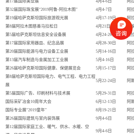
第17届国际美业展
4月4-6日
阿
第32届国际珠宝展“2019阿鲁-阿拉木图”
4月4-7日
阿
第19届哈萨克斯坦国际旅游观光展
4月17-19日
阿
第8届阿拉木图慈善马拉松日
4月21日
国
第5届哈萨克斯坦信息安全设备展
4月24-26日
阿
第17届国际家用器皿、纪念品展
4月28-30日
阿
第20届国际能源与电力设备工业展
5月14-16日
阿
第13届汽车制造与金属加工工业展
5月4-16日
阿
第26届哈萨克斯坦国际健康、保健展览会
5月15-17日
阿
第8届哈萨克斯坦国际电力、电气工程、电力工程
5月22-24日
阿
展
第5届国际广告、印刷材料与技术展
5月29-31日
阿
国际采矿冶金10周年大会
6月12-13日
阿
国际专业展“2019童年”
8月19-21日
阿
第26届国际建筑与室内装饰展
9月4-6日
阿
第12届国际家庭工业、暖气、供水、水暖、空
9月4-6日
阿