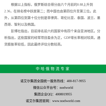
根据以上指标，俄罗斯综合得分由六个月前的0.88上升到
2.36，在排名榜中跃居第二；而中国也由第四位升至第三位。此
外，从第四位到第十位分别是菲律宾、哥伦比亚、泰国、波兰、墨
西哥、智利以及韩国。
彭博社指出，目前排名前六的国家中有四个来自亚洲地区。分
析指出，这些国家的经常项目盈余为正，GDP增长率相对较高，通
货膨胀率较低，因此最终评估分数较高。
中哈俄物流专家
诺艾尔集团全国统一服务热线：400-817-9955
微信公众平台号：noelworld
集团企业QQ：4008019955
诺艾尔集团官网：www.noelworld.com