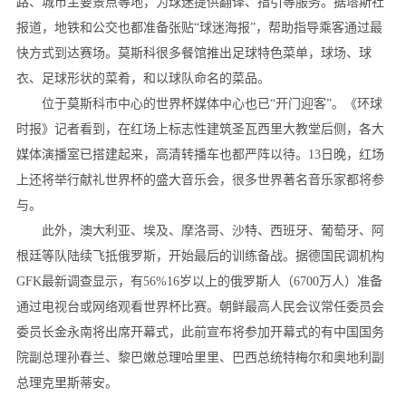
路、城市主要景点等地，为球迷提供翻译、指引等服务。据塔斯社
报道，地铁和公交也都准备张贴“球迷海报”，帮助指导乘客通过最
快方式到达赛场。莫斯科很多餐馆推出足球特色菜单，球场、球
衣、足球形状的菜肴，和以球队命名的菜品。
位于莫斯科市中心的世界杯媒体中心也已“开门迎客”。《环球
时报》记者看到，在红场上标志性建筑圣瓦西里大教堂后侧，各大
媒体演播室已搭建起来，高清转播车也都严阵以待。13日晚，红场
上还将举行献礼世界杯的盛大音乐会，很多世界著名音乐家都将参
与。
此外，澳大利亚、埃及、摩洛哥、沙特、西班牙、葡萄牙、阿
根廷等队陆续飞抵俄罗斯，开始最后的训练备战。据德国民调机构
GFK最新调查显示，有56%16岁以上的俄罗斯人（6700万人）准备
通过电视台或网络观看世界杯比赛。朝鲜最高人民会议常任委员会
委员长金永南将出席开幕式，此前宣布将参加开幕式的有中国国务
院副总理孙春兰、黎巴嫩总理哈里里、巴西总统特梅尔和奥地利副
总理克里斯蒂安。