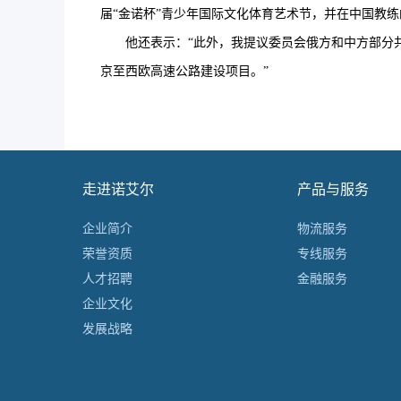
届“金诺杯”青少年国际文化体育艺术节，并在中国教
他还表示：“此外，我提议委员会俄方和中方部分共
京至西欧高速公路建设项目。”
走进诺艾尔
产品与服务
企业简介
物流服务
荣誉资质
专线服务
人才招聘
金融服务
企业文化
发展战略