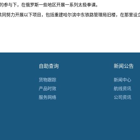
练的参与下，在俄罗斯一些地区开展一系列太极拳课。
同努力开展以下项目，包括重建哈尔滨中东铁路管理局旧楼，在那里设立
自助查询
新闻公告
货物跟踪
新闻中心
产品时效
航线资讯
服务网络
公司资讯