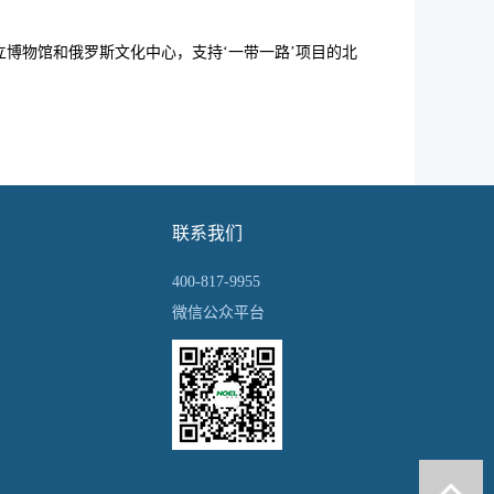
博物馆和俄罗斯文化中心，支持‘一带一路’项目的北
联系我们
400-817-9955
微信公众平台