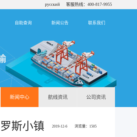
русский
客服热线：400-817-9955
自助查询
新闻公告
联系我们
新闻中心
航线资讯
公司资讯
俄罗斯小镇
2019-12-6 浏览量：1505