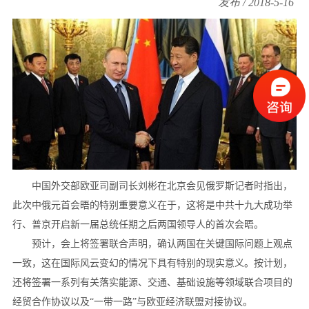
发布 / 2018-5-16
中国外交部欧亚司副司长刘彬在北京会见俄罗斯记者时指出，
此次中俄元首会晤的特别重要意义在于，这将是中共十九大成功举
行、普京开启新一届总统任期之后两国领导人的首次会晤。
预计，会上将签署联合声明，确认两国在关键国际问题上观点
一致，这在国际风云变幻的情况下具有特别的现实意义。按计划，
还将签署一系列有关落实能源、交通、基础设施等领域联合项目的
经贸合作协议以及“一带一路”与欧亚经济联盟对接协议。