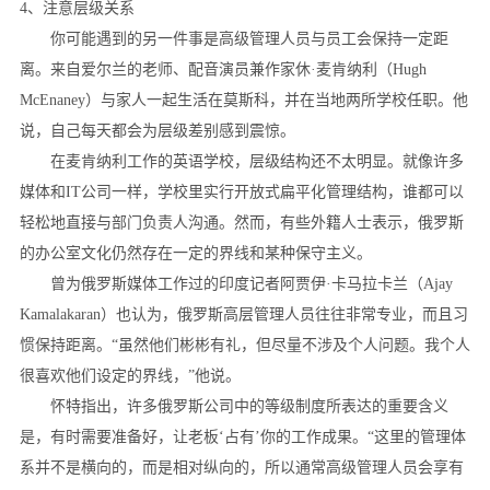
4、注意层级关系
你可能遇到的另一件事是高级管理人员与员工会保持一定距
离。来自爱尔兰的老师、配音演员兼作家休·麦肯纳利（Hugh
McEnaney）与家人一起生活在莫斯科，并在当地两所学校任职。他
说，自己每天都会为层级差别感到震惊。
在麦肯纳利工作的英语学校，层级结构还不太明显。就像许多
媒体和IT公司一样，学校里实行开放式扁平化管理结构，谁都可以
轻松地直接与部门负责人沟通。然而，有些外籍人士表示，俄罗斯
的办公室文化仍然存在一定的界线和某种保守主义。
曾为俄罗斯媒体工作过的印度记者阿贾伊·卡马拉卡兰（Ajay
Kamalakaran）也认为，俄罗斯高层管理人员往往非常专业，而且习
惯保持距离。“虽然他们彬彬有礼，但尽量不涉及个人问题。我个人
很喜欢他们设定的界线，”他说。
怀特指出，许多俄罗斯公司中的等级制度所表达的重要含义
是，有时需要准备好，让老板‘占有’你的工作成果。“这里的管理体
系并不是横向的，而是相对纵向的，所以通常高级管理人员会享有