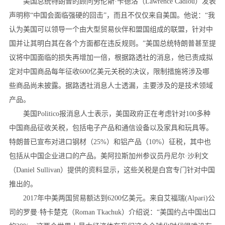
美国总统特朗普的顾问劳伦斯·卡德洛（Lawrence Cadlou）发表
声明称“中国会面临强硬的回击”，而且不仅仅来自美国。他说：“我
认为美国可以领导一个由大型贸易伙伴和盟国组成的联盟，针对中
国并让其明白其在各个方面都在违反规则。”美国总统特朗普甚至提
议将中国面临的损失再增加一倍，根据路透社的消息，他已责成拟
定对中国商品每年征收600亿美元关税的决议，限制措施将涉及哪
些商品尚未披露。据路透社消息人士透漏，主要涉及的是技术领域
产品。
美国Politico报消息人士表示，美国政府正在考虑针对100多种
中国商品征收关税，包括电子产品和通信设备以及家具和玩具等。
特朗普已宣布对进口钢材（25%）和铝产品（10%）征税，其中也
包括从中国企业进口的产品。美阿拉斯加州参议员丹尼尔·沙利文
（Daniel Sullivan）提供的资料显示，这些关税是白宫专门针对中国
推出的。
2017年中美两国贸易额达到6200亿美元。来自艾福瑞(Alpari)公
司的罗曼·特卡楚克（Roman Tkachuk）介绍说：“美国约占中国出口