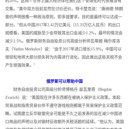
的20%。这两个世界上最大经济体在我们这个全球化时代很难没有
交集。”美中双方目前显然在讨价还价。特卡楚克说：“唐纳德·特朗
普的声明很像一种政治原则，即多提要求，目的是最终可以达成一
部分。”但从中国2017年2.42万亿美元（15.33万亿人民币）的出口
规模看，美国的威胁至少会导致其出口会减少1.2%，最坏的情况会
减少2.5%。俄罗斯财务自由投资公司高级分析师瓦蒂姆·梅尔库洛
夫（Vadim Merkulov）说：“由于2017年进口增长15.9%，中国可以
很轻松地将大部分损失转为内需进行消化，因此推出这些关税不会
产生很强效果。”
俄罗斯可以帮助中国
财务自由投资公司高级分析师博格丹·兹瓦里奇（Bogdan
Zvarich）说：“美国现在许多东西都在被纳入保护主义政策。发起
贸易战和指责贸易伙伴不遵守游戏规则都属于贸易保护主义政策范
畴。试图建立反华联盟完全可能是不久之前发表的旨在减少中国进
口商品的声明以及对钢材征收额外关税话题的延续。”他认为，美国