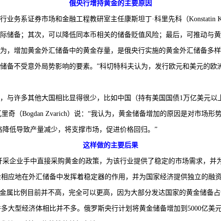
俄央行增持黄金的主要原因
券市场和金融工程教研室主任康斯坦丁·科里先科（Konstatin Kori
际储备；其次，可以降低同本币相关的储备贬值风险；最后，可推动与黄金
etkov）认为，增加黄金外汇储备中的黄金存量，是俄央行实施的黄金外汇储
储备不受意外局势影响的要素。”科切特科夫认为，发行欧元和美元的欧
，与许多其他大国相比显得很少，比如中国（持有美国国债1万亿美元以上）
里奇（Bogdan Zvarich）说：“我认为，黄金储备增加的原因是对
外价格降低导致产量减少，将支撑市场，促进价格回归。”
这样做的主要后果
采企业手中直接采购黄金的政策，为该行业提供了稳定的市场需求，并为
“黄金相应地在外汇储备中发挥着稳定器的作用，并为国家经济提供独立的融资
汇储备中的贵金属比例目前并不高，完全可以更高，因为大部分发达国家的黄金储
世界许多大型经济体相比并不多。俄罗斯央行计划将黄金储备增加到5000亿