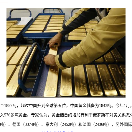
57吨，超过中国升到全球第五位，中国黄金储备为1843吨。今年1月，俄
行共购入576多吨黄金。专家认为，黄金储备的增加有利于俄罗斯在对美关系
、德国（3374吨）、意大利（2452吨）和法国（2436吨），另外国际