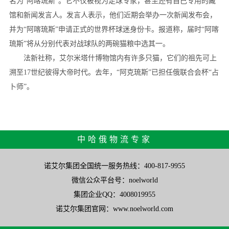
名为“阿喀琉斯”。它不仅被视为足球专家，甚至还有自己专用的藏
馆和新闻发言人。发言人表示，他们近期会举办一次新闻发布会，
并为“阿喀琉斯”申请正式的世界杯球迷身份卡。报道称，届时“阿喀
琉斯”将从分别代表对战球队的两碗猫粮中选其一。
法新社称，艾尔米塔什博物馆内有许多只猫，它们的祖先可上
溯至17世纪彼得大帝时代。去年，“阿克琉斯”已担任俄联合会杯“占
卜师”。
中哈俄物流专家
诺艾尔集团全国统一服务热线：400-817-9955
微信公众平台号：noelworld
集团企业QQ：4008019955
诺艾尔集团官网：www.noelworld.com