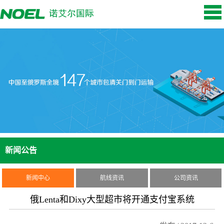
新闻公告
新闻中心
航线资讯
公司资讯
俄Lenta和Dixy大型超市将开通支付宝系统