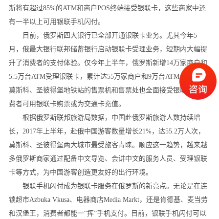
斯将有超过85%的ATM和商户POS终端接受银联卡，这些商家中还
有一半以上可用银联手机闪付。
目前，俄罗斯四大银行已全部开通银联卡业务。尤其今年5
月，俄最大银行联邦储蓄银行启动银联卡受理业务，短期内大幅提
升了消费者的支付体验。仅今年上半年，俄罗斯新增14万家商户和
5.5万台ATM受理银联卡，累计达55万家商户和9万台ATM。近期，
莫斯科、圣彼得堡地铁站的售票机和售票处也全面接受银联卡，消
费者可用银联卡购票或为交通卡充值。
根据俄罗斯联邦旅游局数据，中国赴俄罗斯旅游人数持续增
长，2017年上半年，赴俄中国游客数量增长21%，达55.2万人次，
莫斯科、圣彼得堡两大城市最受旅客青睐。顺应这一趋势，越来越
多俄罗斯商家通过配备中文导览、会讲中文的服务人员、受理银联
卡等方式，为中国游客创造更友好的出行环境。
银联手机闪付成为银联卡服务在俄罗斯的新亮点。无论是在连
锁超市Azbuka Vkusa、电器商店Media Markt，还是肯德基、麦当劳
和汉堡王，消费者都能一“挥”手机支付。目前，银联手机闪付可以