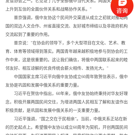
友谊协会之一。它见证了几乎全部俄中当代关系。两国关系如今已
上升到互信的全面伙伴关系和战略协作关系。"
普京强调，俄中友协这个民间外交渠道从成立之初就对推动两
国的双边人文合作、州省直接交流、友好城市缔结以及非政府机构
交流起到了重要的作用。
普京说："在协会的领导下，多个大型项目在文化、艺术、教
育、体育等领域得到落实。两国青年越来越积极地参与到协会的工
作中来，这是很重要的。这让我们确信，将俄中两国联系起来的睦
邻友好、相互谅解的优良传统会薪火相传、发扬光大。"
中国国家主席习近平向俄中友协成立60周年致贺信表示，俄中
友协是巩固和发展中俄关系的重要力量。
习近平在贺信中指出，60年来，俄中友协始终秉持对华友好理
念，积极开展两国民间交往，为增进两国人民相互了解和友谊作出
积极贡献，是巩固和发展中俄关系的一支重要力量。
习近平强调，“国之交在于民相亲”。当前，中俄关系正站在新
的历史起点上。希望俄中友协以成立60周年为契机，开创两国民间