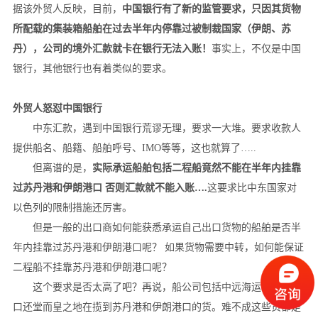
据该外贸人反映，目前，
中国银行有了新的监管要求，只因其货物
所配载的集装箱船舶在过去半年内停靠过被制裁国家（伊朗、苏
丹），公司的境外汇款就卡在银行无法入账！
事实上，不仅是中国
银行，其他银行也有着类似的要求。
外贸人怒怼中国银行
中东汇款，遇到中国银行荒谬无理，要求一大堆。要求收款人
提供船名、船籍、船舶呼号、IMO等等，这也就算了…..
但离谱的是，
实际承运船舶包括二程船竟然不能在半年内挂靠
过苏丹港和伊朗港口 否则汇款就不能入账….
这要求比中东国家对
以色列的限制措施还厉害。
但是一般的出口商如何能获悉承运自己出口货物的船舶是否半
年内挂靠过苏丹港和伊朗港口呢？ 如果货物需要中转，如何能保证
二程船不挂靠苏丹港和伊朗港口呢？
这个要求是否太高了吧？再说，船公司包括中远海运在中国港
口还堂而皇之地在揽到苏丹港和伊朗港口的货。难不成这些货都是