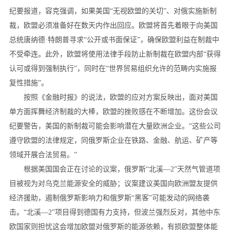
纪要报道，容克强调，如果美国“无视欧盟的关切”、对俄实施新制
裁，欧盟必须准备好在数天内作出回应。欧盟将首先着眼于向美国
总统唐纳德·特朗普寻求“公开或书面保证”，确保欧盟利益在制裁中
不受牵连。此外，欧盟将使用法律手段防止新制裁在欧盟内部“获得
认可或得到强制执行”，同时在“世界贸易组织允许的范畴内实施报
复性措施”。
按照《金融时报》的说法，欧盟的应对方案反映出，面对美国
单方面挥舞经济制裁的大棒，欧盟的挫败感在不断增加。这份会议
纪要警告，美国的新制裁可能会影响潜在大量欧洲企业。“这些公司
遵守欧盟的法律规定，同俄罗斯企业在铁路、金融、航运、矿产等
领域开展合法贸易。”
根据美国国会正在讨论的议案，俄罗斯“北溪—2”天然气管道项
目被视为对乌克兰能源安全的威胁；议案建议美国向欧洲盟友提供
经济援助，遏制俄罗斯影响力和俄罗斯“黑客”可能发动的网络袭
击。“北溪—2”项目得到德国有力支持，但波兰强烈反对，其他中东
欧国家则担忧这会增加欧盟对俄罗斯的能源依赖，有损欧盟整体能