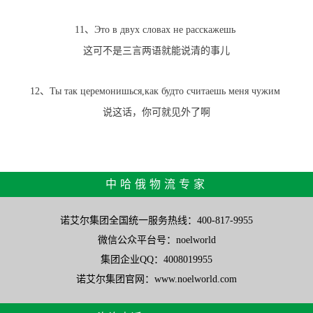
11、Это в двух словах не расскажешь
这可不是三言两语就能说清的事儿
12、Ты так церемонишься,как будто считаешь меня чужим
说这话，你可就见外了啊
中哈俄物流专家
诺艾尔集团全国统一服务热线：400-817-9955
微信公众平台号：noelworld
集团企业QQ：4008019955
诺艾尔集团官网：www.noelworld.com