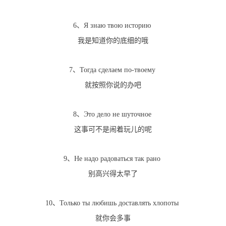
6、Я знаю твою историю
我是知道你的底细的哦
7、Тогда сделаем по-твоему
就按照你说的办吧
8、Это дело не шуточное
这事可不是闹着玩儿的呢
9、Не надо радоваться так рано
别高兴得太早了
10、Только ты любишь доставлять хлопоты
就你会多事