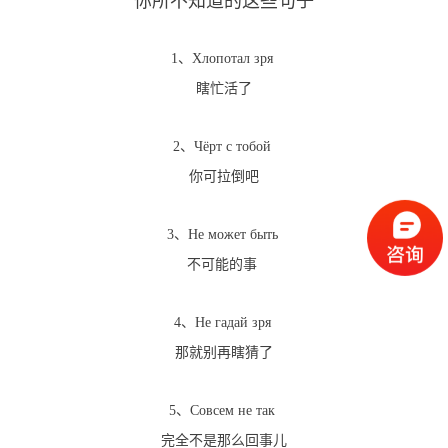
你所不知道的这些句子
1、Хлопотал зря
瞎忙活了
2、Чёрт с тобой
你
可拉倒吧
3、Не может быть
不可能的事
4、Не гадай зря
那就别再瞎猜了
5、Совсем не так
完全不是那么回事儿