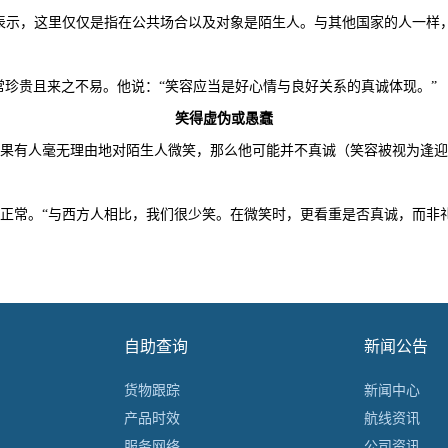
arev）表示，这里仅仅是指在公共场合以及对象是陌生人。与其他国家的人
珍贵且来之不易。他说：“笑容应当是好心情与良好关系的真诚体现。”
笑得虚伪或愚蠢
有人毫无理由地对陌生人微笑，那么他可能并不真诚（笑容被视为逢迎
常。“与西方人相比，我们很少笑。在微笑时，更看重是否真诚，而非
自助查询
新闻公告
货物跟踪
新闻中心
产品时效
航线资讯
服务网络
公司资讯