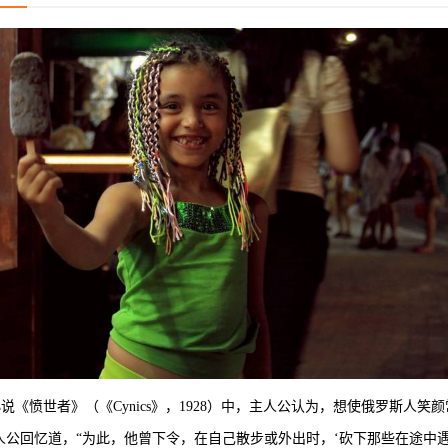
f）的小说《愤世者》（《Cynics》，1928）中，主人公认为，想使俄罗
人公回忆道，“为此，他曾下令，在自己散步或外出时，‘砍下那些在途中遇