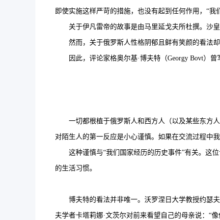
即使实施这样严苛的措施，也没有起到任何作用，“我
关于伊凡雷帝的故事是由马里延戈夫所杜撰。沙皇很
然而，关于俄罗斯人性格阴郁且鲜有笑颜的看法却
因此，评论家格奥尔基·博夫特（Georgy Bovt
一切都根植于俄罗斯人和西方人（以及某些东方人）
对陌生人的第一反应是小心谨慎。如果在交流过程中我
这种谨慎与“我们国家经历的历史事件”有关。这位
的生活习惯。
博夫特的看法并非唯一。沃罗涅日大学教授约瑟夫·斯捷尔
夫学者卡塔莉娜·文茨尔对前来看望自己的母亲说：“