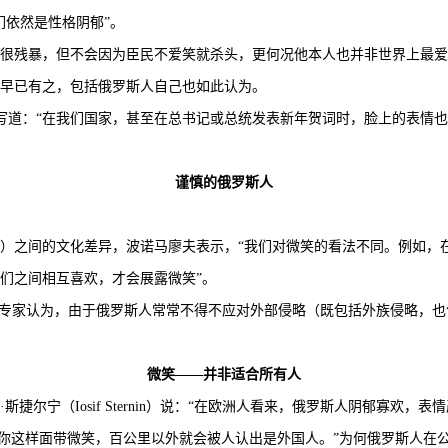
们依然是性格阴郁”。
残暴，但不会因为臣民不爱笑就杀头，更何况他本人也并非世界上最爱
早已有之，包括俄罗斯人自己也如此认为。
）曾写道：“在我们国家，甚至在总书记或总统发表新年贺词时，脸上的表情
谨慎的俄罗斯人
之间的文化差异，波诺马廖夫表示，“我们对微笑的看法不同。例如，
们之间相互喜欢，才会展露微笑”。
专家认为，由于俄罗斯人常常不得不应对外部侵略（既包括外族侵略，也
微笑——并非适合所有人
宁（Iosif Sternin）说：“在欧洲人看来，俄罗斯人阴郁寡欢，表
像你这样面带微笑，百公里以外就会被人认出是外国人。”为何俄罗斯人在