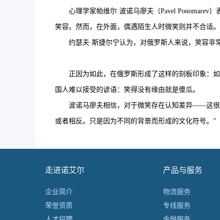
心理学家帕维尔·波诺马廖夫（Pavel Ponom
笑容。然而，在外面，偶遇陌生人时微笑则并不合适。
约瑟夫·斯捷尔宁认为，对俄罗斯人来说，笑容非常
正因为如此，在俄罗斯形成了这样的刻板印象：如果
国人难以接受的谚语：笑得没有缘由就是傻瓜。
波诺马廖夫相信，对于微笑存在认知差异——这很正
或者相反。只是因为不同的背景而形成的文化符号。”
走进诺艾尔
产品与服务
企业简介
物流服务
荣誉资质
专线服务
人才招聘
金融服务