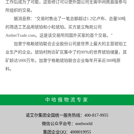
工作后成为了可能，这些修订可以使外国公司无需中间商直接参与
所组织的交易。
据消息称：“交易时售出了一笔总额超过1.2亿卢布、总量50吨
的筛选工艺品用琥珀和小粒琥珀。买方是立陶宛公司
AmberTrade.com。这是该交易所同国外买家的首个交易。”
加里宁格勒琥珀联合企业股份公司是世界上最大的主营琥珀工
业生产的企业。琥珀村附近矿区集中了约90％的世界琥珀储量，其
矿龄达5000万年。加里宁格勒琥珀联合企业每年开采近300吨原
料。
中哈俄物流专家
诺艾尔集团全国统一服务热线：400-817-9955
微信公众平台号：noelworld
集团企业QQ：4008019955