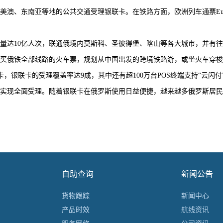
澳、东南亚等地的公共交通受理银联卡。在铁路方面，欧洲列车通票Eurai
达10亿人次，联通俄境内莫斯科、圣彼得堡、喀山等各大城市，并有往
买俄铁全部线路的火车票，规划从中国出发的跨境铁路游，或坐火车穿梭
，银联卡的受理覆盖率达9成，其中还有超100万台POS终端支持“云闪
实现全面受理。随着银联卡在俄罗斯使用日益便捷，越来越多俄罗斯居民
自助查询
新闻公告
货物跟踪
新闻中心
产品时效
航线资讯