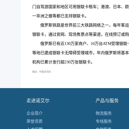
门自驾游国家和地区可用银联卡租车；港澳、日本、欧美
一非洲之傲等都已支持银联卡。
俄罗斯铁路是世界前三大铁路网络之一，每年客运量
银联卡，通过官网、现场售票点等渠道，在线预订或购
俄罗斯已有近130万家商户、10万台ATM受理银联卡
等地已建成银联卡无障碍受理城市，年内俄罗斯将基本
机构已累计发行超230万张银联卡。
摘自：
中俄资讯网
走进诺艾尔
产品与服务
企业简介
物流服务
荣誉资质
专线服务