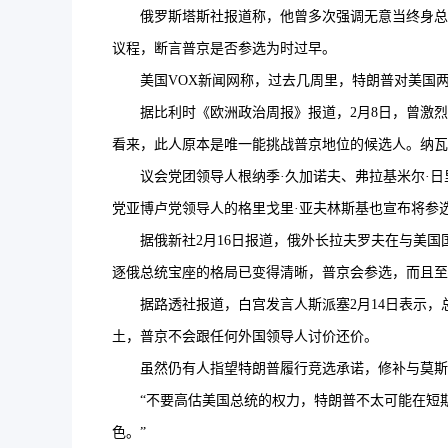
俄罗斯塔斯社报道称，他曾多次强调无意当终身总统，
议程，断言普京是否参选为时过早。
美国VOX新闻网称，过去几周里，特朗普对美国两
据比利时《欧洲政治周报》报道，2月8日，曾激烈批
看来，此人原本是唯一能挑战普京地位的候选人。纳瓦
议会党团领导人根纳季·久加诺夫、弗拉基米尔·日里
党亚博卢党领导人的格里戈里·亚夫林斯基也宣布将参
据俄新社2月16日报道，俄外长拉夫罗夫在与美国
逐俄总统宝座的格局已变得清晰，普京会参选，而且至少
据路透社报道，白宫发言人斯派塞2月14日表示，
土，普京不会跟任何外国领导人讨价还价。
虽然仍有人指望特朗普履行竞选承诺，修补与莫斯
“不要高估美国总统的权力，特朗普不太可能在短期内
色。”