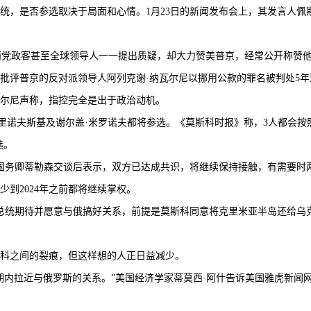
是否参选取决于局面和心情。1月23日的新闻发布会上，其发言人佩斯科
党政客甚至全球领导人一一提出质疑，却大力赞美普京，经常公开称赞他
评普京的反对派领导人阿列克谢·纳瓦尔尼以挪用公款的罪名被判处5年
尔尼声称，指控完全是出于政治动机。
诺夫斯基及谢尔盖·米罗诺夫都将参选。《莫斯科时报》称，3人都会按
选。
国务卿蒂勒森交谈后表示，双方已达成共识，将继续保持接触，有需要时
到2024年之前都将继续掌权。
总统期待并愿意与俄搞好关系，前提是莫斯科同意将克里米亚半岛还给乌
科之间的裂痕，但这样想的人正日益减少。
拉近与俄罗斯的关系。”美国经济学家蒂莫西·阿什告诉美国雅虎新闻网