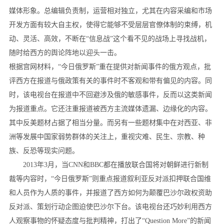
媒体形象。总编辑负责制，运营相对独立，尤其在内容采编和市场
开发方面有较大自主权，使得它能够不受层层官僚体制的束缚，机
动、灵活、高效，不断在“信息战”这个看不见的战场上寻找战机，
随时给西方的舆论阵地以迎头一击。
根据宫网材料，“今日俄罗斯”重在提供对新闻事件的俄方观点，批
评西方在报道与俄政策有关的事件时不客观和带有偏见的内容。同
时，该电视台在报道中不回避涉及俄的敏感事件，反而以这类新闻
为报道重点。它还注重报道被西方主流媒体遗漏、边缘化的内容。
其中反美题材占据了相当分量。而另有一些题材集中在对西亚、非
洲等发展中国家弱势群体的关注上，重视灾难、民生、宗教、种
族、反恐等现实问题。
2013年3月，当CNN和BBC都在播放联合国将对朝鲜进行新制
裁等内容时，“今日俄罗斯”则重点报道叙利亚反对派扣押联合国维
和人员作为人质的事件，并报道了西方如何为颠覆巴沙尔政权资助
反对派、策划行动企图迫使巴沙尔下台。该电视台还巧妙利用西方
人观察事物的怀疑态度与批判精神，打出了“Question More”的新闻