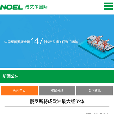
新闻公告
新闻中心
航线资讯
公司资讯
俄罗斯将成欧洲最大经济体