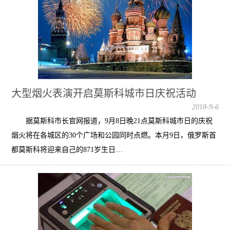
大型烟火表演开启莫斯科城市日庆祝活动
2018-9-6
据莫斯科市长官网报道，9月8日晚21点莫斯科城市日的庆祝
烟火将在各城区的30个广场和公园同时点燃。本月9日，俄罗斯首
都莫斯科将迎来自己的871岁生日…