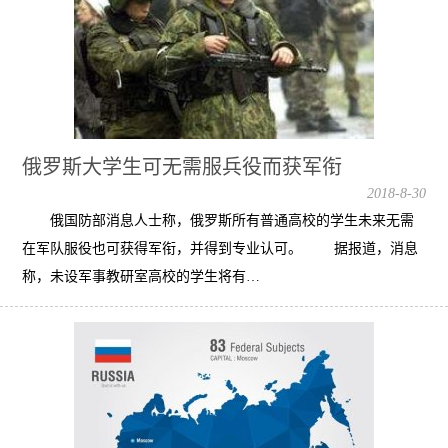
俄罗斯大学生可无需服兵役而获军衔
2018-8-30
俄国防部消息人士称，俄罗斯所有普通高校的学生未来无需
在军队服役也可获得军衔，并得到专业认可。 据报道，消息
称，未设军事教研室高校的学生将有…