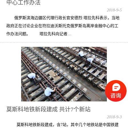
中心工作办法
2018-9-5
俄罗斯滨海边疆区代理行政长官安德烈∙塔拉先科表示，当地
政府正在讨论企业在符拉迪沃斯托克俄罗斯岛离岸金融中心的工
作办法问题。 塔拉先科向记者…
莫斯科地铁新段建成 共计7个新站
2018-9-3
莫斯科地铁新段建成，含7站，其中几个地铁站是中国铁建