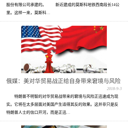
股份有限公司承建的。 新近建成的莫斯科地铁西南段长14公
里。这样一来，莫斯科…
俄媒：美对华贸易战正给自身带来窘境与风险
2018-9-3
特朗普不明智的对华贸易战带来的窘境与风险正迅速成为现
实。它将在太多层面对美国产生适得其反的效果。这并非只是反
特朗普人士的信口开河，而是正迅…