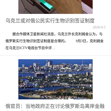
乌克兰或对俄公民实行生物识别签证制度
2018-9-5
据合作媒体卫星新闻社消息，乌克兰外长克利姆金认为，与
俄罗斯实行生物识别签证制度是合理的。 9月3日，克利姆金
在乌克兰ICTV电视台节目中评…
俄官员：当地政府正在讨论俄罗斯岛离岸金融